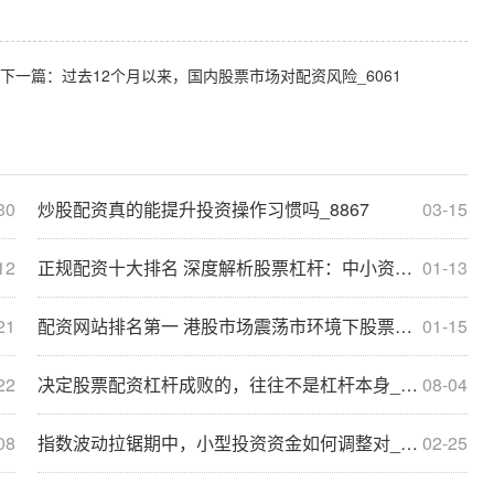
下一篇：
过去12个月以来，国内股票市场对配资风险_6061
30
炒股配资真的能提升投资操作习惯吗_8867
03-15
12
正规配资十大排名 深度解析股票杠杆：中小资金的账户管理趋势_9833
01-13
21
配资网站排名第一 港股市场震荡市环境下股票配资的合规边界新_1704
01-15
22
决定股票配资杠杆成败的，往往不是杠杆本身_9350
08-04
08
指数波动拉锯期中，小型投资资金如何调整对_9048
02-25