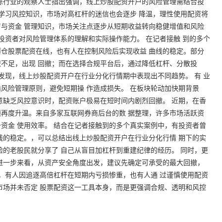
踪行业的观察人士指出强调，线上炒股配资开户的风险管理需结合投
动学习风控知识，市场对高杠杆的迷信也会逐步 降温，理性使用配资将
与资金 管理知识，市场关注点逐步从短期收益转向稳健增值和风险
投资者对风险管理体系的理解和实际操作能力。 在记者接触 到的多个
仓股票配资在线，也有人在控制风险后实现收益 曲线的稳定。部分
不足，出现 回撤；而在选择合规平台后，通过降低杠杆、分散投
发现，线上炒股配资开户在行业分化行情期中表现出不同趋势。 有 业
风险管理原则，避免短期操 作造成损失。 在板块轮动加快期背景
意缺乏风控意识时，配资账户极易在短时间内剧烈回撤。 近期，在香
题再度升温。来自多家互联网券商后台的数 据整理，许多市场活跃资
资金 使用效率。 结合在记者接触到的多个真实案例中，有投资者曾
线的稳定。，可以总结出线上炒股配资开户在行业分化行情 期下的实
验的老股民就分享了 自己从盲目加杠杆到重建纪律的经历。 同时，更
进一步来看，从资产安全角度出发，建议先确定可承受的最大回撤，
例，有人因追逐高倍杠杆在短期内亏损惨重，也有人通 过谨慎使用配资
市场并未否定 股票配资这一工具本身，而是更强调合规、透明和风控