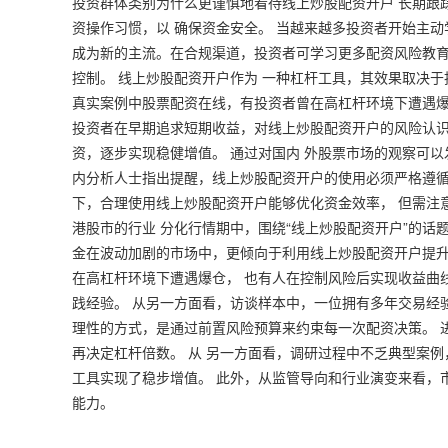
投资群体类别为什么更谨慎地看待线上炒股配资开户 长期跟
资操作习惯，以 确保资金安全。 当越来越多投资者开始主
成为新的主流。在合规渠道，投资者可学习更多配资风险教育
控制。 线上炒股配资开户作为 一种杠杆工具，其效果取决于
真实案例中股票配资在线，有投资者曾在高杠杆环境下遭遇爆
投资者在早期追求短期收益，对线上炒股配资开户的风险认识
资，逐步实现稳健增值。 通过对国内 外股票市场的观察可以
内分析人士指出提醒，线上炒股配资开户的使用必须严格遵循
下，合理使用线上炒股配资开户能够优化资金效率， 但需注
港股市的行业 分化行情期中，围绕“线上炒股配资开户”的话
金在波动加剧的市场中，更倾向于利用线上炒股配资开户提升
在高杠杆环境下遭遇爆仓， 也有人在控制风险后实现收益曲
践经验。 从另一方面看，访谈样本中，一位拥有多年交易经
理性的方式，是通过前置风险预算来约束每一次配资决策。 
再决定杠杆倍数。 从 另一方面看，调研过程中不乏典型案
工具实现了稳步增值。 此外，从监管导向和行业演变来看，
能力。