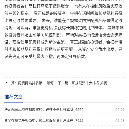
有投资者曾在高杠杆环境下遭遇爆仓， 也有人在控制风险后实现收
益曲线的稳定。 真正成熟的投资者，会把存活时间和长期复利看得
比短期收益更重要。 未来，谁能在合规框架内把配资产品做得足够
清晰、可理解，谁就更有机 会获得长期稳定的用户群体。 当越来越
多投资者开始主动学习风控知识 ，市场对高杠杆的迷信也会逐步降
温，理性使用配资将成为新的主流。 真正成熟的投资者，会把存活
时间和长期复利看得比短期收益更重要。 从资产安全角度出发，建
议先确定可承受的最大回撤，再决定杠杆倍数。
上一篇：
配资网站排名第一 如何在存量博弈格局中通过杠杆资金优化产品_3077
下一篇：
正规配资十大排名 如何在震荡市环境中通过股票配资优化账户管_1952
推荐文章
决定配资风险控制成败的，往往不是杠杆本身_6269
05-07
资金存量竞争格局中，线上炒股配资开户正在_7922
02-28