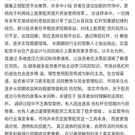
据看正规配资平台推荐，许多中小投 资者在波动加剧的市场中，更
倾向于利用线上股票配资提升资金使用效率 。 访谈样本中，一位拥
有多年交易经验的老股民就分享了自己从盲目加 杠杆到重建纪律的
经历。部分投资者在早期追求短期收益，对线上股票配 资的风险认
识不足，出现回撤；而在选择合规平台后，通过降低杠杆、分 散投
资，逐步实现稳健增值。 长期跟踪行业的观察人士指出指出，实盘
配资平台在产品设计与风险揭示上需承担更多责任。以平台为例，
其通过 多维度压力测试和场景演练，让投资者在决策前清晰了解潜
在风险。 当 越来越多投资者开始主动学习风控知识，市场对高杠杆
的迷信也会逐步降 温，理性使用配资将成为新的主流。在合规渠
道，投资者可学习更多配资 风险教育与资金管理知识，市场关注点
逐步从短期收益转向稳健增值和风 险控制。 现实市场中，关于配资
成功与失败的故事从未间断，关键在于 投资者如何理解和运用杠
杆。 调研过程中不乏典型案例，有人因追逐高 倍杠杆在短期内亏损
惨重，也有人通过谨慎使用配资工具实现了稳步增值 。 从监管导向
和行业演变来看，市场并未否定股票配资这一工具本身， 而是更强
调合规、透明和风控能力。 真正成熟的投资者，会把存活时间和长
期复利看得比短期收益更重要。 在记者接触到的多个真实案例中，