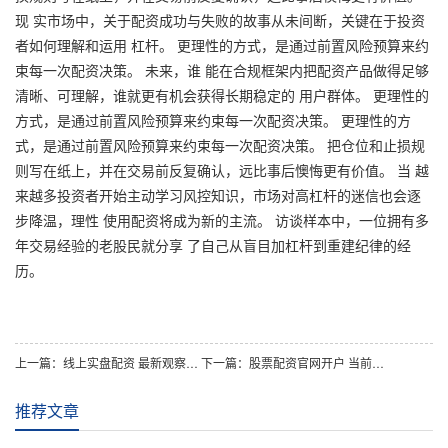
现 实市场中，关于配资成功与失败的故事从未间断，关键在于投资
者如何理解和运用 杠杆。 更理性的方式，是通过前置风险预算来约
束每一次配资决策。 未来，谁 能在合规框架内把配资产品做得足够
清晰、可理解，谁就更有机会获得长期稳定的 用户群体。 更理性的
方式，是通过前置风险预算来约束每一次配资决策。 更理性的方
式，是通过前置风险预算来约束每一次配资决策。 把仓位和止损规
则写在纸上，并在交易前反复确认，远比事后懊悔更有价值。 当 越
来越多投资者开始主动学习风控知识，市场对高杠杆的迷信也会逐
步降温，理性 使用配资将成为新的主流。 访谈样本中，一位拥有多
年交易经验的老股民就分享 了自己从盲目加杠杆到重建纪律的经
历。
上一篇：
线上实盘配资 最新观察：配资风险控制在A股市场的应用与_8142
下一篇：
股票配资官网开户 当前阶段股票配资：杠杆炒股的资金效率常见_1976
推荐文章