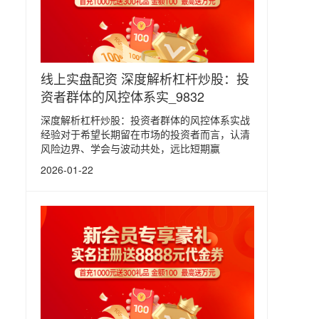
线上实盘配资 深度解析杠杆炒股：投
资者群体的风控体系实_9832
深度解析杠杆炒股：投资者群体的风控体系实战
经验对于希望长期留在市场的投资者而言，认清
风险边界、学会与波动共处，远比短期赢
2026-01-22