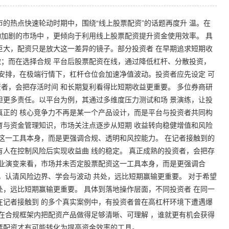
的热点快速轮动时期中，围绕“线上股票配资”的话题再度升 温。在
加剧的市场中 ，更倾向于利用线上股票配资提升资金使用效率。 具
巨大，配资只是放大这一差异的镜子。部分投资者 在早期追求短期收
；而在选择合规 平台后股票配资在线，通过降低杠杆、分散投资，
杆安排，在极端行情下，杠杆仓位会加速净值波动。投资者应先设定 可
者，会把存活时间 和长期复利看得比短期收益更重要。 多位券商研
担更多责任。以平台为例，其通过多维度压力测试和场 景演练，让投
真正的 核心竞争力不再是某一个产品设计，而是平台与投资者共同构
育与资金管理知识，市场关注点逐步从短期 收益转向稳健增值和风险
资这一工具本身，而是更强调合规、透明和风控能力。 在记者接触到的
有人在控制风险后实现收益曲 线的稳定。 真正成熟的投资者，会把存
行业演变来看，市场并未否定股票配资这一工具本身，而是更强调合
，认清风险边界、学会与波动 共处，远比短期赢输更重要。 对于希望
处，远比短期赢输更重要。 具体到落地操作层面，不同投资者 在同一
在记者接触到 的多个真实案例中，有投资者曾在高杠杆环境下遭遇爆
能在合规框架内把配资产品做得足够清晰、可理解 ，谁就更有机会获得
票配资才有可能转化为提高资金效率的工具。