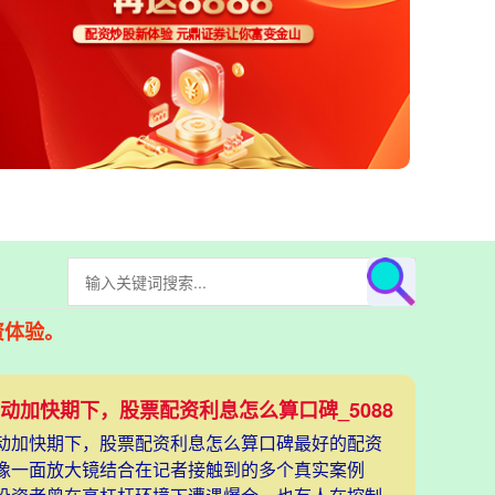
资体验。
动加快期下，股票配资利息怎么算口碑_5088
动加快期下，股票配资利息怎么算口碑最好的配资
像一面放大镜结合在记者接触到的多个真实案例