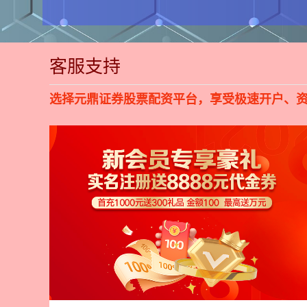
客服支持
选择元鼎证券股票配资平台，享受极速开户、