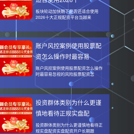
板块轮动加快期下是否还适合使用
2026十大正规配资平台当越来
账户风控案例使用股票配
资怎么操作时最容易
账户风控案例使用股票配资怎么操作
时最容易忽视的风险股票配资怎
投资群体类别为什么更谨
慎地看待正规实盘配
投资群体类别为什么更谨慎地看待正
规实盘配资实盘配资开户长期跟