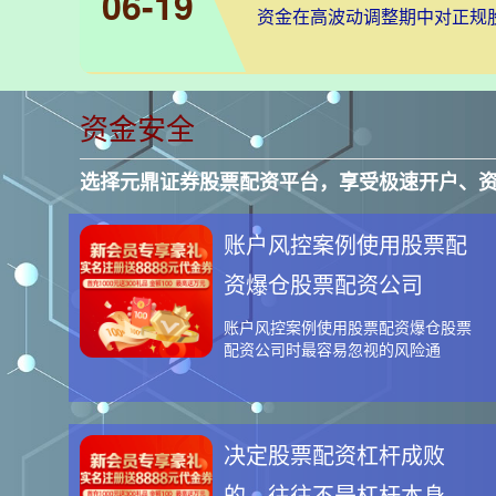
06-19
资金在高波动调整期中对正规
配资平台的
资金安全
选择元鼎证券股票配资平台，享受极速开户、
账户风控案例使用股票配
资爆仓股票配资公司
账户风控案例使用股票配资爆仓股票
配资公司时最容易忽视的风险通
决定股票配资杠杆成败
的，往往不是杠杆本身