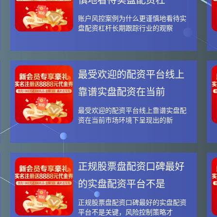
账户风控案例为什么更谨慎地看待实
盘配资杠杆长期跟踪行业的观察
最受欢迎的配资平台线上
靠谱实盘配资在当前
最受欢迎的配资平台线上靠谱实盘配
资在当前市场环境下呈现出的新
正规股票盘配资口碑最好
的实盘配资平台不是
正规股票盘配资口碑最好的实盘配资
平台不是关键，风险控制策略才