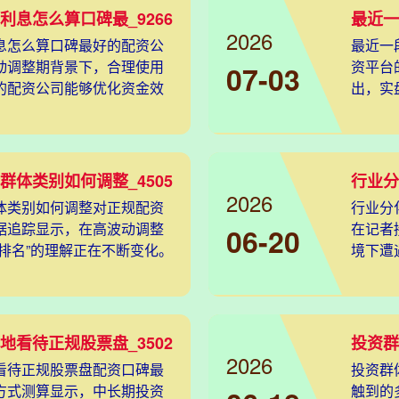
息怎么算口碑最_9266
最近一
2026
息怎么算口碑最好的配资公
最近一
动调整期背景下，合理使用
资平台
07-03
的配资公司能够优化资金效
出，实
任。以
体类别如何调整_4505
行业分
2026
体类别如何调整对正规配资
行业分
据追踪显示，在高波动调整
在记者
06-20
排名”的理解正在不断变化。
境下遭
定。部
看待正规股票盘_3502
投资群
2026
看待正规股票盘配资口碑最
投资群
方式测算显示，中长期投资
触到的