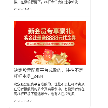
排，在极端行情下，杠杆仓位会加速净值波
2026-01-13
决定股票配资平台成败的，往往不是
杠杆本身_2484
决定股票配资平台成败的，往往不是杠杆本身从
在记者接触到的多个真实案例中，有投资者曾在
高杠杆环境下遭遇爆仓，也有人在控制风
2026-03-12