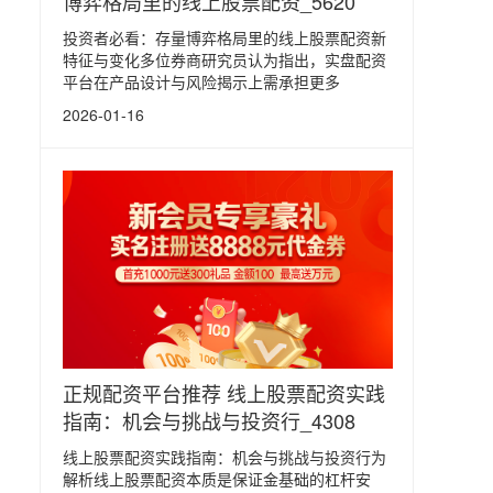
博弈格局里的线上股票配资_5620
投资者必看：存量博弈格局里的线上股票配资新
特征与变化多位券商研究员认为指出，实盘配资
平台在产品设计与风险揭示上需承担更多
2026-01-16
正规配资平台推荐 线上股票配资实践
指南：机会与挑战与投资行_4308
线上股票配资实践指南：机会与挑战与投资行为
解析线上股票配资本质是保证金基础的杠杆安