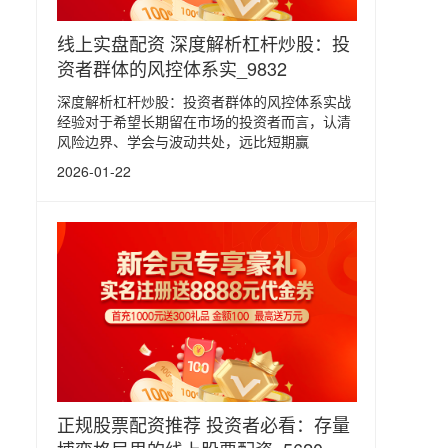
线上实盘配资 深度解析杠杆炒股：投
资者群体的风控体系实_9832
深度解析杠杆炒股：投资者群体的风控体系实战
经验对于希望长期留在市场的投资者而言，认清
风险边界、学会与波动共处，远比短期赢
2026-01-22
正规股票配资推荐 投资者必看：存量