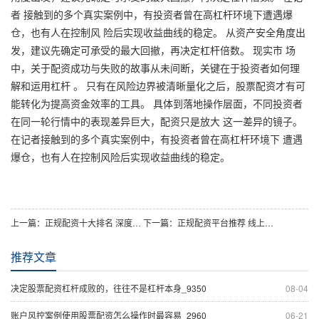
者 接触到的多个真实案例中，有投资者曾在高杠杆环境下遭遇爆
仓，也有人在控制风 险后实现收益曲线的稳定。 从资产安全角度出
发，建议先确定可承受的最大回撤，再决定杠杆倍数。 现实市 场
中，关于配资成功与失败的故事从未间断，关键在于投资者如何理
解和运用杠杆 。 只有在风险边界被清晰量化之后，股票配资才有可
能转化为提高资金效率的工具。 具体到落地操作层面，不同投资者
在同一轮行情中的表现差异巨大，配资只是放大 这一差异的镜子。
在记者接触到的多个真实案例中，有投资者曾在高杠杆环境下 遭遇
爆仓，也有人在控制风险后实现收益曲线的稳定。
上一篇：
正规配资十大排名 深度解析股票杠杆：中小资金的账户管理趋势_9833
下一篇：
正规配资平台推荐 线上股票配资实践指南：机会与挑战与投资行_4308
推荐文章
决定股票配资杠杆成败的，往往不是杠杆本身_9350
08-04
账户风控案例使用股票配资怎么操作时最容易_2960
06-21