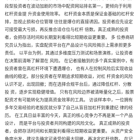
段型投资者在波动加剧的市场中配资网站排名第一，更倾向于利用
杠杆资金提 升资金使用效率。 杠杆资金本质是保证金基础的杠杆安
排，忽视止损和仓位管理 往往是爆仓的直接诱因。投资者应先设定
可接受最大亏损，再反推合适仓位与杠杆 倍数。真正成熟的投资
者，会把存活时间和长期复利看得比短期收益更重要。 多 位券商研
究员认为指出，实盘配资平台在产品设计与风险揭示上需承担更多
责任。 以平台为例，其通过多维度压力测试和场景演练，让投资者
在决策前清晰了解潜在 风险。 在记者接触到的多个真实案例中，有
投资者曾在高杠杆环境下遭遇爆仓， 也有人在控制风险后实现收益
曲线的稳定。部分投资者在早期追求短期收益，对杠 杆资金的风险
认识不足，出现回撤；而在选择合规平台后，通过降低杠杆、分散
投 资，逐步实现稳健增值。 只有在风险边界被清晰量化之后，股票
配资才有可能转化为提高资金效率的工具。 访谈样本中，一位拥有
多年交易经验的老股民就分享了自己从盲目加杠杆到重建纪 律的经
历。 在工具日益丰富的今天，真正的核心竞争力不再是某一个产品
设计， 而是平台与投资者共同构建的风险文化。 真正成熟的投资
者，会把存活时间和长期复利看得比短期收益更重要。 从资产安全
角度出发，建议先确定可承受的最大回撤，再决定杠杆倍数。 在记