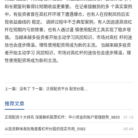
和长期复利看得比短期收益更重要。 在记者接触到的多 个真实案例
中，有投资者曾在高杠杆环境下遭遇爆仓，也有人在控制风险后实
现收益曲线的 稳定。 调研过程中不乏典型案例，有人因追逐高倍杠
杆在短期内亏损惨重，也有人通过谨 慎使用配资工具实现了稳步增
值。 当越来越多投资者开始主动学习风控知识，市场对高杠 杆的迷
信也会逐步降温，理性使用配资将成为新的主流。 当越来越多投资
者开始主动学习 风控知识，市场对高杠杆的迷信也会逐步降温，理
性使用配资将成为新的主流。
上一篇：没有了 下一篇：
正规配资平台 配资炒股实践指南：操作指引与合规边界解析_2888
推荐文章
正规配资十大排名 深度解析股票杠杆：中小资金的账户管理趋势_9833
01-13
从投资群体类别角度看杠杆炒股的现实作用_5582
05-04