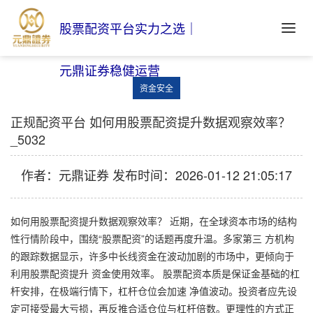
股票配资平台实力之选｜
元鼎证券稳健运营
资金安全
正规配资平台 如何用股票配资提升数据观察效率？
_5032
作者：元鼎证券
发布时间：2026-01-12 21:05:17
如何用股票配资提升数据观察效率？ 近期，在全球资本市场的结构
性行情阶段中，围绕“股票配资”的话题再度升温。多家第三 方机构
的跟踪数据显示，许多中长线资金在波动加剧的市场中，更倾向于
利用股票配资提升 资金使用效率。 股票配资本质是保证金基础的杠
杆安排，在极端行情下，杠杆仓位会加速 净值波动。投资者应先设
定可接受最大亏损，再反推合适仓位与杠杆倍数。更理性的方式正