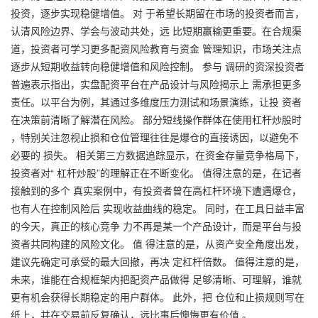
投资，逐步实现稳健增值。 对 于希望长期留在市场的投资者而言，
认清风险边界、学会与波动共处，远 比短期赢输更重要。在合规渠
道，投资者可学习更多配资风险教育与资金 管理知识，市场关注点
逐步从短期收益转向稳健增值和风险控制。 参与 调研的资深投资者
普遍表示指出，实盘配资平台在产品设计与风险揭示上 需承担更多
责任。以平台为例，其通过多维度压力测试和场景演练，让投 资者
在决策前清晰了解潜在风险。 部分短线操作群体在使用杠杆炒股时
，特别关注忽视止损和仓位管理往往是爆仓的直接诱因，以避免不
必要的 损失。 相关第三方数据追踪显示，在资金存量竞争格局下，
投资者对“ 杠杆炒股”的理解正在不断变化。 值得注意的是，在记者
接触到的多个 真实案例中，有投资者曾在高杠杆环境下遭遇爆仓，
也有人在控制风险后 实现收益曲线的稳定。 同时，在工具日益丰富
的今天，真正的核心竞争 力不再是某一个产品设计，而是平台与投
资者共同构建的风险文化。 值 得注意的是，从资产安全角度出发，
建议先确定可承受的最大回撤，再决 定杠杆倍数。 值得注意的是，
未来，谁能在合规框架内把配资产品做得 足够清晰、可理解，谁就
更有机会获得长期稳定的用户群体。 此外，把 仓位和止损规则写在
纸上，并在交易前反复确认，远比事后懊悔更有价值 。