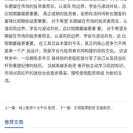
长期留在市场的投资者而言，认清风 险边界、学会与波动共处，远
比短期赢输更重要。 真正成熟的投资者，会把存活时间和长期复利
看得比短期收益更重要。 对于希望 长期留在市场的投资者而言，认
清风险边界、学会与波动共处，远比短期赢输更重 要。 对于希望长
期留在市场的投资者而言，认清风险边界、学会与波动共处，远 比
短期赢输更重要。 在工具日益丰富的今天，真正的核心竞争力不再
是某一个产 品设计，而是平台与投资者共同构建的风险文化。 访谈
样本中，一位拥有多年交 易经验的老股民就分享了自己从盲目加杠
杆到重建纪律的经历。 当越来越多投资 者开始主动学习风控知识，
市场对高杠杆的迷信也会逐步降温，理性使用配资将成 为新的主
流。
上一篇：
线上配资十大平台 配资炒股实践指南：操作指引与市场情绪解析_1950
下一篇：
正规股票配资 实盘配资平台风险管理全解析：资产配置与常_2397
推荐文章