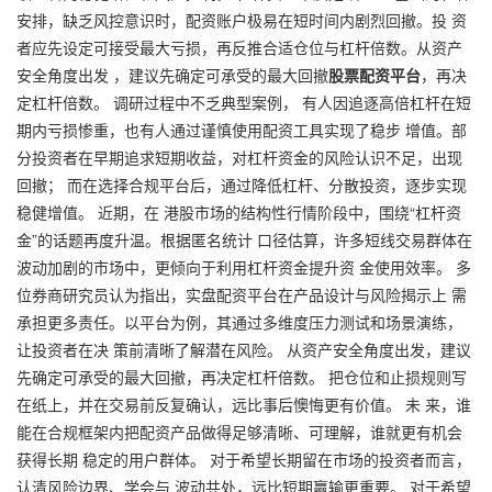
安排，缺乏风控意识时，配资账户极易在短时间内剧烈回撤。投 资
者应先设定可接受最大亏损，再反推合适仓位与杠杆倍数。从资产
安全角度出发 ，建议先确定可承受的最大回撤
股票配资平台
，再决
定杠杆倍数。 调研过程中不乏典型案例， 有人因追逐高倍杠杆在短
期内亏损惨重，也有人通过谨慎使用配资工具实现了稳步 增值。部
分投资者在早期追求短期收益，对杠杆资金的风险认识不足，出现
回撤； 而在选择合规平台后，通过降低杠杆、分散投资，逐步实现
稳健增值。 近期，在 港股市场的结构性行情阶段中，围绕“杠杆资
金”的话题再度升温。根据匿名统计 口径估算，许多短线交易群体在
波动加剧的市场中，更倾向于利用杠杆资金提升资 金使用效率。 多
位券商研究员认为指出，实盘配资平台在产品设计与风险揭示上 需
承担更多责任。以平台为例，其通过多维度压力测试和场景演练，
让投资者在决 策前清晰了解潜在风险。 从资产安全角度出发，建议
先确定可承受的最大回撤，再决定杠杆倍数。 把仓位和止损规则写
在纸上，并在交易前反复确认，远比事后懊悔更有价值。 未 来，谁
能在合规框架内把配资产品做得足够清晰、可理解，谁就更有机会
获得长期 稳定的用户群体。 对于希望长期留在市场的投资者而言，
认清风险边界、学会与 波动共处，远比短期赢输更重要。 对于希望