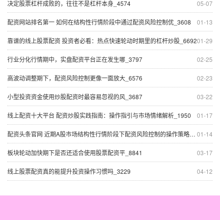
决定股票杠杆成败的，往往不是杠杆本身_4574
05-07
配资网站排名第一 如何在结构性行情阶段中通过配资风险控制优_3608
01-13
靠谱的线上股票配资 投资者必看：热点快速轮动时期里的杠杆炒股_6692
01-29
行业分化行情期中，实盘配资平台正在发生哪_3797
02-25
高波动调整期下，配资风险控制更像一面放大_6576
02-23
小型投资资金使用炒股配资时最容易忽视的风_3687
03-22
线上配资十大平台 配资炒股实践指南：操作指引与市场情绪解析_1950
01-17
配资头条官网 近期A股市场结构性行情阶段下配资风险控制的操作策略_5757
01-14
板块轮动加快期下是否还适合使用股票配资平_8841
03-17
线上股票配资真的能提升投资操作习惯吗_3229
04-12