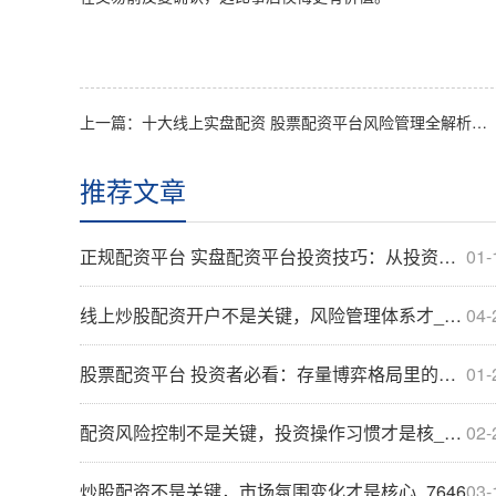
上一篇：
十大线上实盘配资 股票配资平台风险管理全解析：资产配置与趋_2323
推荐文章
正规配资平台 实盘配资平台投资技巧：从投资者群体看数据_9527
01-
线上炒股配资开户不是关键，风险管理体系才_7266
04-
股票配资平台 投资者必看：存量博弈格局里的股票杠杆阶段_6745
01-
配资风险控制不是关键，投资操作习惯才是核_6297
02-
炒股配资不是关键，市场氛围变化才是核心_7646
03-