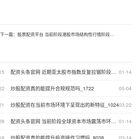
下一篇：
股票配资平台 当前阶段港股市场结构性行情阶段下杠杆资金_7317
15
配资头条官网 近期亚太股市指数反复拉锯阶段下配资风险控制的账户风控_9582
01-14
22
炒股配资真的能提升合规规范吗_1722
05-04
21
炒股配资在当前市场环境下呈现出的新特征_1024
03-22
28
配资头条官网 当前阶段全球资本市场震荡市环境下实盘配资平台的操作策略_8401
01-14
18
炒股配资真的能提升投资操作习惯吗_8038
03-14