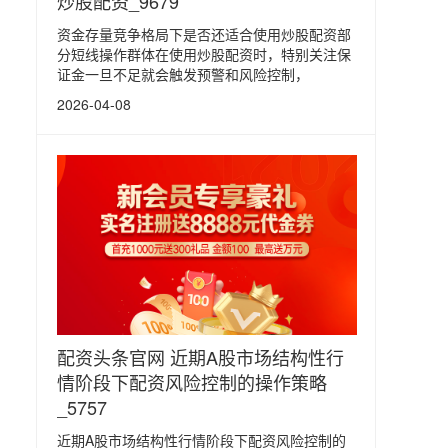
炒股配资_9679
资金存量竞争格局下是否还适合使用炒股配资部
分短线操作群体在使用炒股配资时，特别关注保
证金一旦不足就会触发预警和风险控制，
2026-04-08
配资头条官网 近期A股市场结构性行
情阶段下配资风险控制的操作策略
_5757
近期A股市场结构性行情阶段下配资风险控制的