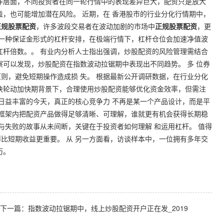
作层面，不同投资者在同一轮行情中的表现差异巨大，配资只是放大
益，也可能增加潜在风险。 近期，在 香港股市的行业分化行情期中，
正规股票配资
，许多波段交易者在波动加剧的市场中
正规股票配资
，更
是一种保证金形式的杠杆安排，在极端行情下，杠杆仓位会加速净值波
杠杆倍数。。 有业内分析人士指出强调，炒股配资的风险管理需结合
察可以发现，炒股配资在指数波动拉锯期中表现出不同趋势。 多 位券
则，避免短期操作造成损 失。 根据最新公开调研数据，在行业分化
板块轮动加快期背景下，合理使用炒股配资能够优化资金效率，但需注
具日益丰富的今天，真正的核心竞争力 不再是某一个产品设计，而是平
规框架内把配资产品做得足够清晰、可理解，谁就更有机会获得长期稳
与失败的故事从未间断，关键在于投资者如何理解 和运用杠杆。 值得
比短期收益更重要。 从 另一方面看，访谈样本中，一位拥有多年交
历。
下一篇：
指数波动拉锯期中，线上炒股配资开户正在发_2019