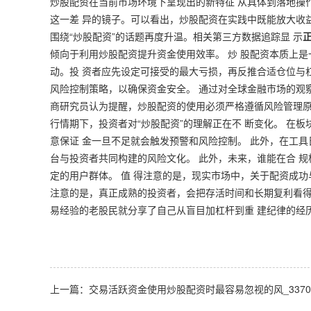
炒股配资在当前市场环境下呈现出的新特征 从具体到落地操
这一差 异的镜子。可以看出，炒股配资在实践中既能放大收
围绕“炒股配资”的话题再度升温。相关第三方数据追踪显 示
倾向于利用炒股配资提升资金使用效率。 炒 股配资本质上
动。投 资者应先设定可接受的最大亏损，再反推合适仓位与
风险控制策略，以确保资金安全。 通过对全球金融市场的观
商研究员认为提醒，炒股配资的使用必须严格遵循风险管理原
行情期下，投资者对“炒股配资”的理解正在不 断变化。 在
意保证 金一旦不足就会触发预警和风险控制。 此外，在工
台与投资者共同构建的风险文化。 此外，未来，谁能在合 
定的用户群体。 值 得注意的是，现实市场中，关于配资成功
注意的是，真正成熟的投资者，会把存活时间和长期复利看得
易经验的老股民就分享了自己从盲目加杠杆到重 建纪律的经
上一篇：
交易活跃资金使用炒股配资时最容易忽视的风_3370